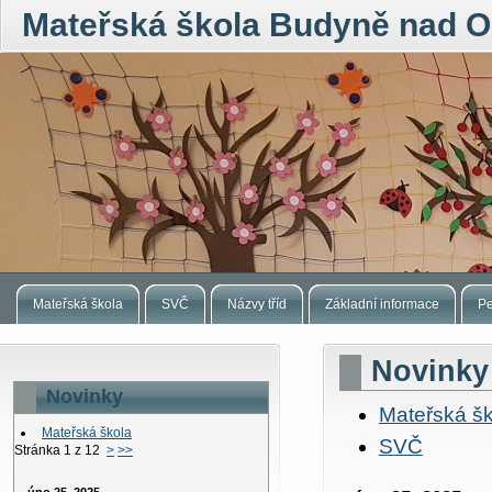
Mateřská škola Budyně nad O
Mateřská škola
SVČ
Názvy tříd
Základní informace
Pe
Novinky
Novinky
Mateřská šk
Mateřská škola
SVČ
Stránka 1 z 12
>
>>