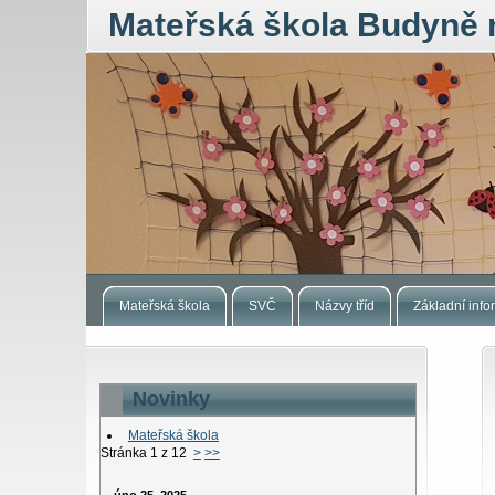
Mateřská škola Budyně 
Mateřská škola
SVČ
Názvy tříd
Základní inf
Novinky
Mateřská škola
Stránka 1 z 12
>
>>