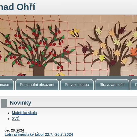
nad Ohří
ormace
Personální obsazení
Provozní doba
Stravování dětí
Novinky
Mateřská škola
SVČ
čec 28, 2024
Letní příměstský tábor 22.7. -26.7. 2024