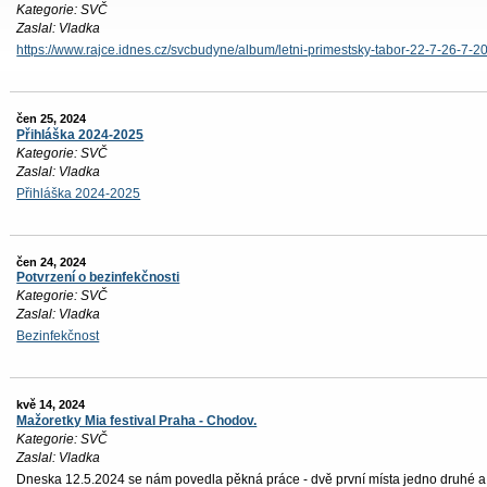
Kategorie: SVČ
Zaslal: Vladka
https://www.rajce.idnes.cz/svcbudyne/album/letni-primestsky-tabor-22-7-26-7-2
čen 25, 2024
Přihláška 2024-2025
Kategorie: SVČ
Zaslal: Vladka
Přihláška 2024-2025
čen 24, 2024
Potvrzení o bezinfekčnosti
Kategorie: SVČ
Zaslal: Vladka
Bezinfekčnost
kvě 14, 2024
Mažoretky Mia festival Praha - Chodov.
Kategorie: SVČ
Zaslal: Vladka
Dneska 12.5.2024 se nám povedla pěkná práce - dvě první místa jedno druhé a p