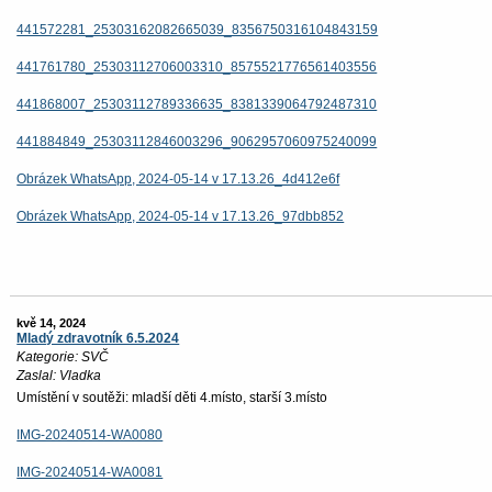
441572281_25303162082665039_8356750316104843159
441761780_25303112706003310_8575521776561403556
441868007_25303112789336635_8381339064792487310
441884849_25303112846003296_9062957060975240099
Obrázek WhatsApp, 2024-05-14 v 17.13.26_4d412e6f
Obrázek WhatsApp, 2024-05-14 v 17.13.26_97dbb852
kvě 14, 2024
Mladý zdravotník 6.5.2024
Kategorie: SVČ
Zaslal: Vladka
Umístění v soutěži: mladší děti 4.místo, starší 3.místo
IMG-20240514-WA0080
IMG-20240514-WA0081