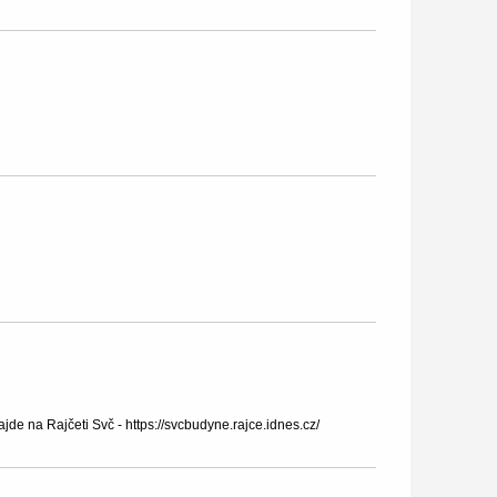
de na Rajčeti Svč - https://svcbudyne.rajce.idnes.cz/