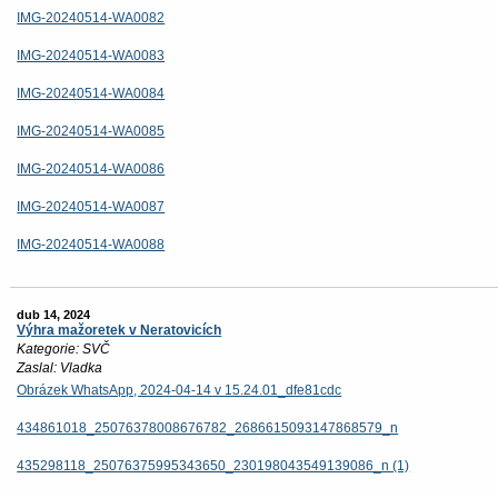
IMG-20240514-WA0082
IMG-20240514-WA0083
IMG-20240514-WA0084
IMG-20240514-WA0085
IMG-20240514-WA0086
IMG-20240514-WA0087
IMG-20240514-WA0088
dub 14, 2024
Výhra mažoretek v Neratovicích
Kategorie: SVČ
Zaslal: Vladka
Obrázek WhatsApp, 2024-04-14 v 15.24.01_dfe81cdc
434861018_25076378008676782_2686615093147868579_n
435298118_25076375995343650_230198043549139086_n (1)