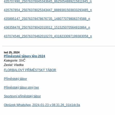
435707490_25076376045343645_8625054889215811945_n
435767854_25076378025343447_8889381503833293485_n
435895147_25076378478676735_148077079806374588_n
436358478_25076379042010012_151525070564910864_n
437074546_25076376462010270_4318233097199383058_n
led 25, 2024
Příměstské tábory léto 2024
Kategorie: SVČ
Zaslal: Vladka
FLORBALOVÝ PŘÍMĚSTSKÝ TÁBOR
Příměstský tábor
Příměstský tábor plný her
Sportovní příměstský tábor
Obrázek WhatsApp, 2024-01-23 v 08.31.26_01b1dc3a