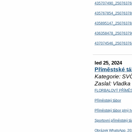
435707490_25076376
435767854_25076378
435895147_25076378
436358478_25076379
437074546_25076376
led 25, 2024
Příměstské tá
Kategorie: SV
Zaslal: Vladka
FLORBALOVÝ PŘÍMĚ
Příměstský tábor
Příměstský tábor plný h
Sportovní příměstský t
Obrázek WhatsApp, 20