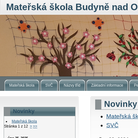
Mateřská škola Budyně nad O
Mateřská škola
SVČ
Názvy tříd
Základní informace
Pe
Novinky
Novinky
Mateřská šk
Mateřská škola
SVČ
Stránka 1 z 12
>
>>