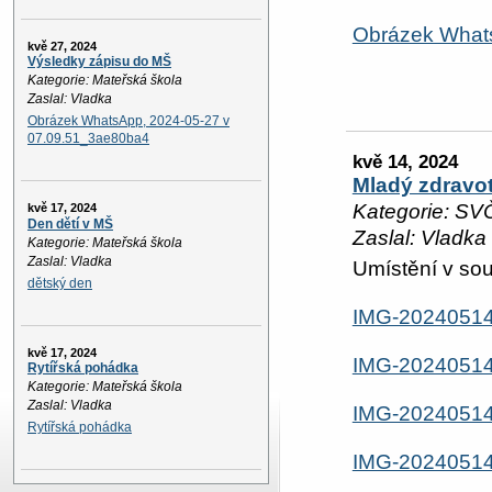
Obrázek What
kvě 27, 2024
Výsledky zápisu do MŠ
Kategorie: Mateřská škola
Zaslal: Vladka
Obrázek WhatsApp, 2024-05-27 v
07.09.51_3ae80ba4
kvě 14, 2024
Mladý zdravot
Kategorie: SV
kvě 17, 2024
Den dětí v MŠ
Zaslal: Vladka
Kategorie: Mateřská škola
Zaslal: Vladka
Umístění v sout
dětský den
IMG-2024051
kvě 17, 2024
IMG-2024051
Rytířská pohádka
Kategorie: Mateřská škola
Zaslal: Vladka
IMG-2024051
Rytířská pohádka
IMG-2024051