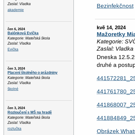
Zaslal: Vladka
Bezinfekčnost
akademie
kvě 14, 2024
čen 6, 2024
Mažoretky Mia
Balónková Evička
Kategorie: Mateřská škola
Kategorie: SV
Zaslal: Vladka
Zaslal: Vladka
Evička
Dneska 12.5.2
druhé a postup
čen 3, 2024
Placení školného o prázdniny
441572281_2
Kategorie: Mateřská škola
Zaslal: Vladka
školné
441761780_2
441868007_2
čen 3, 2024
Rozloučení s MŠ na hradě
441884849_2
Kategorie: Mateřská škola
Zaslal: Vladka
rozlučka
Obrázek Whats