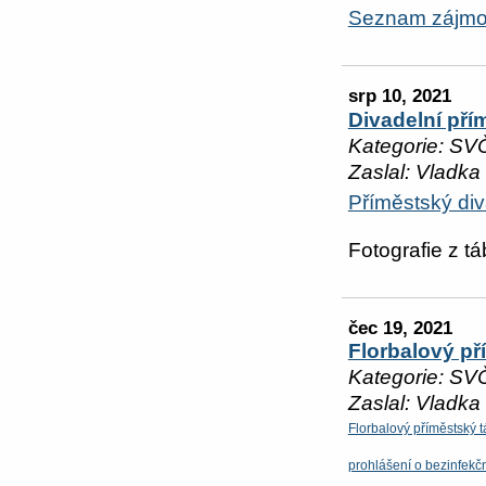
Seznam zájmo
srp 10, 2021
Divadelní pří
Kategorie: SV
Zaslal: Vladka
Příměstský div
Fotografie z tá
čec 19, 2021
Florbalový př
Kategorie: SV
Zaslal: Vladka
Florbalový příměstský 
prohlášení o bezinfekčn