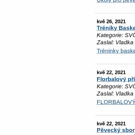
kvě 26, 2021
Tréniky Bask
Kategorie: SV
Zaslal: Vladka
Tréninky baske
kvě 22, 2021
Florbalový př
Kategorie: SV
Zaslal: Vladka
FLORBALOVÝ
kvě 22, 2021
Pěvecký sbor