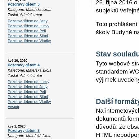
kvě 18, 2020
26. října 2016 o
Pozdravy dětem 5
subjektů veřejné
Kategorie: Mateřská škola
Zaslal: Administrator
Pozdrav dětem od Jany
Toto prohlášení
Pozdrav dětem od Lucky
školy Budyně na
Pozdrav dětem od Péti
Pozdrav dětem od Stáni
Pozdrav dětem od Vlaďky
Stav soulad
kvě 10, 2020
Tyto webové str
Pozdravy dětem 4
standardem WCA
Kategorie: Mateřská škola
Zaslal: Administrator
výjimek uvedený
Pozdrav dětem od Lucky
Pozdrav dětem od Jany
Pozdrav dětem od Péti
Pozdrav dětem od Stáni
Další formát
Pozdrav dětem od Vlaďky
Vesmír
Na internetovýc
dokumentů form
důvodů, že obsa
kvě 1, 2020
Pozdravy dětem 3
HTML nepodporuj
Kategorie: Mateřská škola