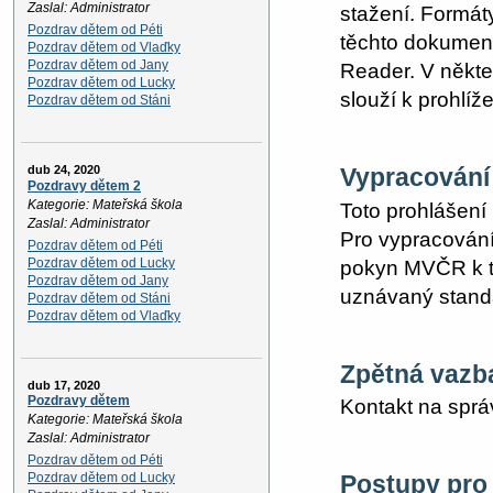
Zaslal: Administrator
stažení. Formát
Pozdrav dětem od Péti
těchto dokumen
Pozdrav dětem od Vlaďky
Pozdrav dětem od Jany
Reader. V někte
Pozdrav dětem od Lucky
slouží k prohlí
Pozdrav dětem od Stáni
dub 24, 2020
Vypracování 
Pozdravy dětem 2
Kategorie: Mateřská škola
Toto prohlášení
Zaslal: Administrator
Pro vypracování
Pozdrav dětem od Péti
Pozdrav dětem od Lucky
pokyn MVČR k t
Pozdrav dětem od Jany
uznávaný stand
Pozdrav dětem od Stáni
Pozdrav dětem od Vlaďky
Zpětná vazba
dub 17, 2020
Pozdravy dětem
Kontakt na spr
Kategorie: Mateřská škola
Zaslal: Administrator
Pozdrav dětem od Péti
Pozdrav dětem od Lucky
Postupy pro