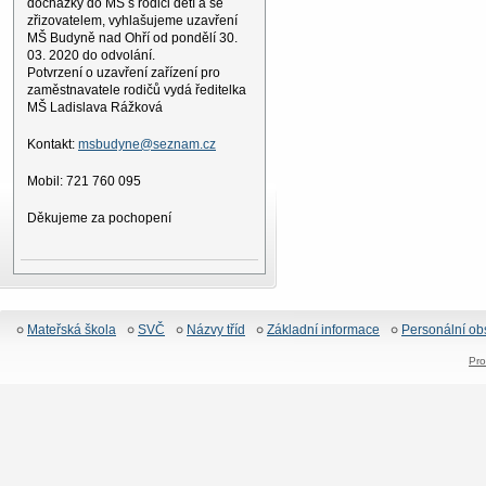
docházky do MŠ s rodiči dětí a se
zřizovatelem, vyhlašujeme uzavření
MŠ Budyně nad Ohří od pondělí 30.
03. 2020 do odvolání.
Potvrzení o uzavření zařízení pro
zaměstnavatele rodičů vydá ředitelka
MŠ Ladislava Rážková
Kontakt:
msbudyne@seznam.cz
Mobil: 721 760 095
Děkujeme za pochopení
Mateřská škola
SVČ
Názvy tříd
Základní informace
Personální ob
Pro