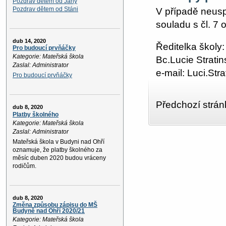
Pozdrav dětem od Jany
Pozdrav dětem od Stáni
V případě neus
souladu s čl. 7 
dub 14, 2020
Ředitelka školy:
Pro budoucí prvňáčky
Kategorie: Mateřská škola
Bc.Lucie Strati
Zaslal: Administrator
e-mail: Luci.St
Pro budoucí prvňáčky
Předchozí strán
dub 8, 2020
Platby školného
Kategorie: Mateřská škola
Zaslal: Administrator
Mateřská škola v Budyni nad Ohří
oznamuje, že platby školného za
měsíc duben 2020 budou vráceny
rodičům.
dub 8, 2020
Změna způsobu zápisu do MŠ
Budyně nad Ohří 2020/21
Kategorie: Mateřská škola