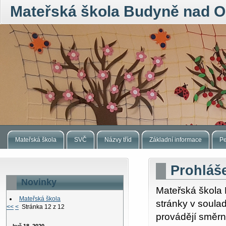
Mateřská škola Budyně nad O
Mateřská škola
SVČ
Názvy tříd
Základní informace
Pe
Prohláše
Novinky
Mateřská škola 
Mateřská škola
stránky v soulad
<<
<
Stránka 12 z 12
provádějí směr