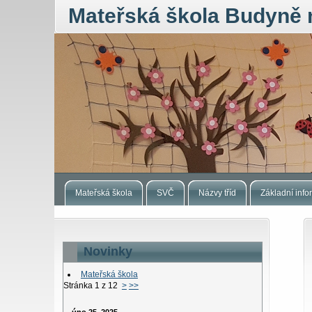
Mateřská škola Budyně 
Mateřská škola
SVČ
Názvy tříd
Základní inf
Novinky
Mateřská škola
Stránka 1 z 12
>
>>