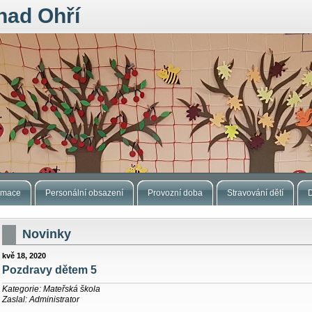
nad Ohří
ormace
Personální obsazení
Provozní doba
Stravování dětí
Novinky
kvě 18, 2020
Pozdravy dětem 5
Kategorie: Mateřská škola
Zaslal: Administrator