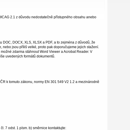
m WCAG 2.1 z důvodu nedostatečně přístupného obsahu anebo
átu DOC, DOCX, XLS, XLSX a PDF, a to zejména z důvodů, že
 nebo jsou příliš velké, proto pak doporučujeme jejich stažení.
je možné zdarma stáhnout Word Viewer a Acrobat Reader. V
í výše uvedených formátů dokumentů.
 MVČR k tomuto zákonu, normy EN 301 549 V2 1.2 a mezinárodně
. 7 odst. 1 písm. b) směrnice kontaktujte: