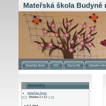
Mateřská škola Budyně 
Mateřská škola
SVČ
Názvy tříd
Základní inf
Novinky
Mateřská škola
<<
<
Stránka 2 z 12
>
>>