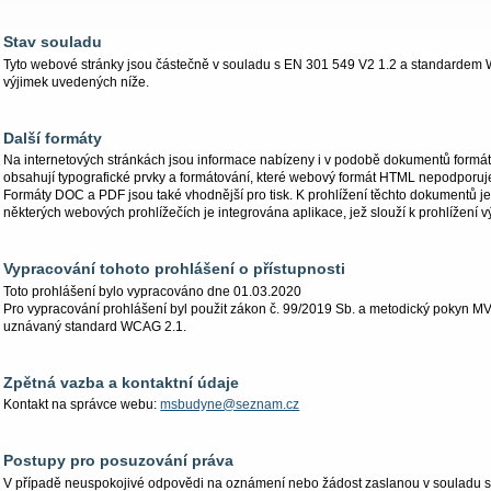
Stav souladu
Tyto webové stránky jsou částečně v souladu s EN 301 549 V2 1.2 a standarde
výjimek uvedených níže.
Další formáty
Na internetových stránkách jsou informace nabízeny i v podobě dokumentů form
obsahují typografické prvky a formátování, které webový formát HTML nepodporuje,
Formáty DOC a PDF jsou také vhodnější pro tisk. K prohlížení těchto dokumentů 
některých webových prohlížečích je integrována aplikace, jež slouží k prohlížen
Vypracování tohoto prohlášení o přístupnosti
Toto prohlášení bylo vypracováno dne 01.03.2020
Pro vypracování prohlášení byl použit zákon č. 99/2019 Sb. a metodický pokyn
uznávaný standard WCAG 2.1.
Zpětná vazba a kontaktní údaje
Kontakt na správce webu:
msbudyne@seznam.cz
Postupy pro posuzování práva
V případě neuspokojivé odpovědi na oznámení nebo žádost zaslanou v souladu s čl