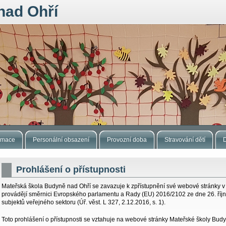
nad Ohří
ormace
Personální obsazení
Provozní doba
Stravování dětí
Prohlášení o přístupnosti
Mateřská škola Budyně nad Ohří se zavazuje k zpřístupnění své webové stránky v s
provádějí směrnici Evropského parlamentu a Rady (EU) 2016/2102 ze dne 26. října
subjektů veřejného sektoru (Úř. věst. L 327, 2.12.2016, s. 1).
Toto prohlášení o přístupnosti se vztahuje na webové stránky Mateřské školy Bud