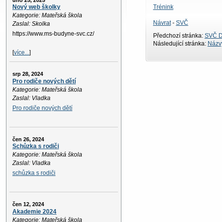
úno 25, 2025
Trénink
Nový web školky
Kategorie: Mateřská škola
Návrat
-
SVČ
Zaslal: Skolka
https://www.ms-budyne-svc.cz/
Předchozí stránka:
SVČ D
Následující stránka:
Názvy
[
více...
]
srp 28, 2024
Pro rodiče nových dětí
Kategorie: Mateřská škola
Zaslal: Vladka
Pro rodiče nových dětí
čen 26, 2024
Schůzka s rodiči
Kategorie: Mateřská škola
Zaslal: Vladka
schůzka s rodiči
čen 12, 2024
Akademie 2024
Kategorie: Mateřská škola