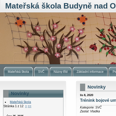
Mateřská škola Budyně nad O
Mateřská škola
SVČ
Názvy tříd
Základní informace
Pe
Novinky
Novinky
lis 8, 2020
Trénink bojové u
Mateřská škola
Stránka 1 z 12
>
>>
Kategorie: SVČ
Zaslal: Vladka