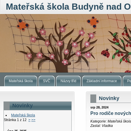
Mateřská škola Budyně nad O
Mateřská škola
SVČ
Názvy tříd
Základní informace
Pe
Novinky
Novinky
srp 28, 2024
Pro rodiče nových
Mateřská škola
Stránka 1 z 12
>
>>
Kategorie: Mateřská škol
Zaslal: Vladka