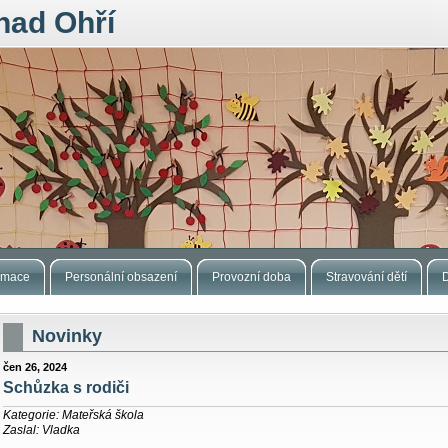
nad Ohří
ormace
Personální obsazení
Provozní doba
Stravování dětí
Novinky
čen 26, 2024
Schůzka s rodiči
Kategorie: Mateřská škola
Zaslal: Vladka