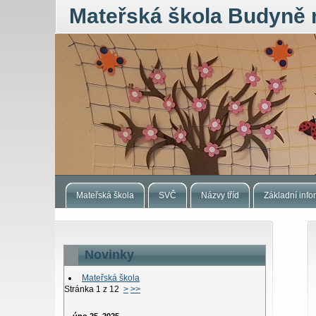
Mateřská škola Budyně 
Mateřská škola
SVČ
Názvy tříd
Základní inf
Novinky
Mateřská škola
Stránka 1 z 12
>
>>