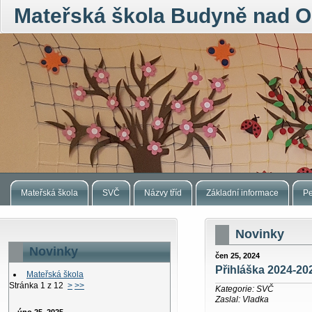
Mateřská škola Budyně nad O
Mateřská škola
SVČ
Názvy tříd
Základní informace
Pe
Novinky
Novinky
čen 25, 2024
Přihláška 2024-20
Mateřská škola
Stránka 1 z 12
>
>>
Kategorie: SVČ
Zaslal: Vladka