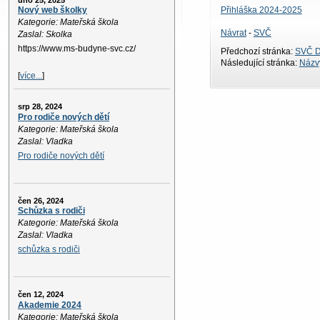
úno 25, 2025
Přihláška 2024-2025
Nový web školky
Kategorie: Mateřská škola
Návrat
-
SVČ
Zaslal: Skolka
https://www.ms-budyne-svc.cz/
Předchozí stránka:
SVČ D
Následující stránka:
Názvy
[
více...
]
srp 28, 2024
Pro rodiče nových dětí
Kategorie: Mateřská škola
Zaslal: Vladka
Pro rodiče nových dětí
čen 26, 2024
Schůzka s rodiči
Kategorie: Mateřská škola
Zaslal: Vladka
schůzka s rodiči
čen 12, 2024
Akademie 2024
Kategorie: Mateřská škola