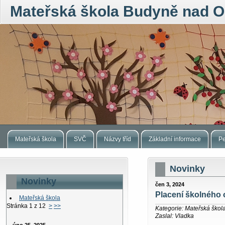
Mateřská škola Budyně nad O
Mateřská škola
SVČ
Názvy tříd
Základní informace
Pe
Novinky
Novinky
čen 3, 2024
Placení školného 
Mateřská škola
Stránka 1 z 12
>
>>
Kategorie: Mateřská škol
Zaslal: Vladka