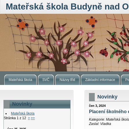
Mateřská škola Budyně nad O
Mateřská škola
SVČ
Názvy tříd
Základní informace
Pe
Novinky
Novinky
čen 3, 2024
Placení školného 
Mateřská škola
Stránka 1 z 12
>
>>
Kategorie: Mateřská škol
Zaslal: Vladka