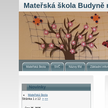
Mateřská škola Budyně 
Mateřská škola
SVČ
Názvy tříd
Základní inf
Novinky
Mateřská škola
Stránka 1 z 12
>
>>