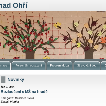
nad Ohří
ormace
Personální obsazení
Provozní doba
Stravování dětí
Novinky
čen 3, 2024
Rozloučení s MŠ na hradě
Kategorie: Mateřská škola
Zaslal: Vladka