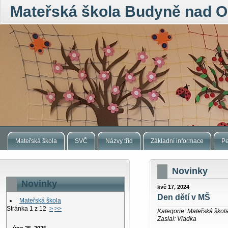
Mateřská škola Budyně nad O
Mateřská škola
SVČ
Názvy tříd
Základní informace
Pe
Novinky
Novinky
kvě 17, 2024
Den dětí v MŠ
Mateřská škola
Stránka 1 z 12
>
>>
Kategorie: Mateřská škol
Zaslal: Vladka