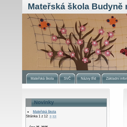
Mateřská škola Budyně 
Mateřská škola
SVČ
Názvy tříd
Základní inf
Novinky
Mateřská škola
Stránka 1 z 12
>
>>