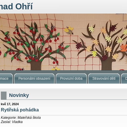
nad Ohří
ormace
Personální obsazení
Provozní doba
Stravování dětí
Novinky
kvě 17, 2024
Rytířská pohádka
Kategorie: Mateřská škola
Zaslal: Vladka