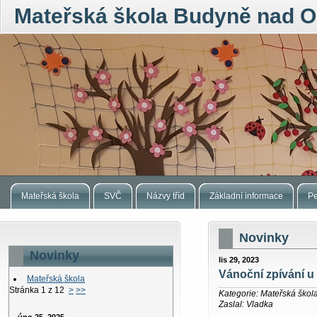
Mateřská škola Budyně nad O
Mateřská škola
SVČ
Názvy tříd
Základní informace
Pe
Novinky
Novinky
lis 29, 2023
Vánoční zpívání u
Mateřská škola
Stránka 1 z 12
>
>>
Kategorie: Mateřská škol
Zaslal: Vladka