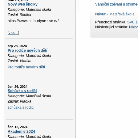
úno 25, 2025
Vánoční zpívání u strome
Nový web školky
Kategorie: Mateřská škola
Návrat
-
Mateřská škola
Zaslal: Skolka
https://www.ms-budyne-svc.cz/
Předchozí stránka:
SVČ D
Následující stránka:
Názvy
[
více...
]
srp 28, 2024
Pro rodiče nových dětí
Kategorie: Mateřská škola
Zaslal: Vladka
Pro rodiče nových dětí
čen 26, 2024
Schůzka s rodiči
Kategorie: Mateřská škola
Zaslal: Vladka
schůzka s rodiči
čen 12, 2024
Akademie 2024
Kategorie: Mateřská škola