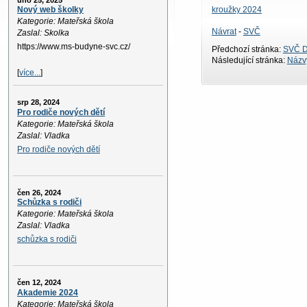
úno 25, 2025
kroužky 2024
Nový web školky
Kategorie: Mateřská škola
Návrat
-
SVČ
Zaslal: Skolka
https://www.ms-budyne-svc.cz/
Předchozí stránka:
SVČ D
Následující stránka:
Názvy
[
více...
]
srp 28, 2024
Pro rodiče nových dětí
Kategorie: Mateřská škola
Zaslal: Vladka
Pro rodiče nových dětí
čen 26, 2024
Schůzka s rodiči
Kategorie: Mateřská škola
Zaslal: Vladka
schůzka s rodiči
čen 12, 2024
Akademie 2024
Kategorie: Mateřská škola