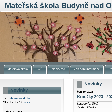
Mateřská škola Budyně nad O
Mateřská škola
SVČ
Názvy tříd
Základní informace
Pe
Novinky
Novinky
čen 30, 2023
Kroužky 2023 - 20
Mateřská škola
Stránka 1 z 12
>
>>
Kategorie: SVČ
Zaslal: Vladka