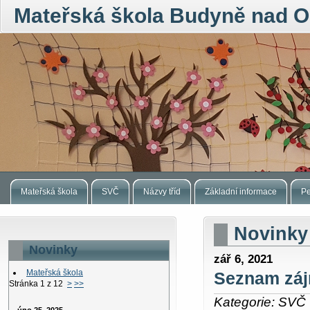
Mateřská škola Budyně nad O
Mateřská škola
SVČ
Názvy tříd
Základní informace
Pe
Novinky
Novinky
zář 6, 2021
Mateřská škola
Seznam záj
Stránka 1 z 12
>
>>
Kategorie: SVČ