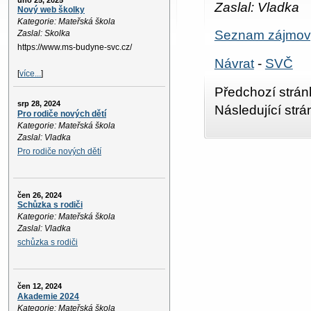
úno 25, 2025
Zaslal: Vladka
Nový web školky
Kategorie: Mateřská škola
Seznam zájmov
Zaslal: Skolka
https://www.ms-budyne-svc.cz/
Návrat
-
SVČ
[
více...
]
Předchozí strán
srp 28, 2024
Následující str
Pro rodiče nových dětí
Kategorie: Mateřská škola
Zaslal: Vladka
Pro rodiče nových dětí
čen 26, 2024
Schůzka s rodiči
Kategorie: Mateřská škola
Zaslal: Vladka
schůzka s rodiči
čen 12, 2024
Akademie 2024
Kategorie: Mateřská škola