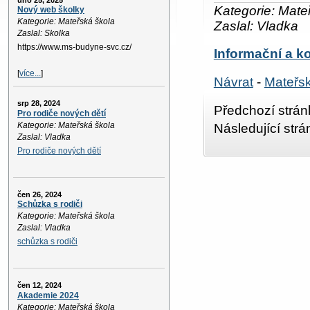
úno 25, 2025
Kategorie: Mate
Nový web školky
Kategorie: Mateřská škola
Zaslal: Vladka
Zaslal: Skolka
https://www.ms-budyne-svc.cz/
Informační a k
[
více...
]
Návrat
-
Mateřsk
srp 28, 2024
Předchozí strán
Pro rodiče nových dětí
Kategorie: Mateřská škola
Následující str
Zaslal: Vladka
Pro rodiče nových dětí
čen 26, 2024
Schůzka s rodiči
Kategorie: Mateřská škola
Zaslal: Vladka
schůzka s rodiči
čen 12, 2024
Akademie 2024
Kategorie: Mateřská škola