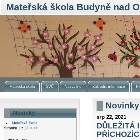
Mateřská škola Budyně nad O
Mateřská škola
SVČ
Názvy tříd
Základní informace
Pe
Novinky
Novinky
srp 22, 2021
Mateřská škola
DŮLEŽITÁ 
Stránka 1 z 12
>
>>
PŘÍCHOZÍC