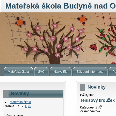
Mateřská škola Budyně nad O
Mateřská škola
SVČ
Názvy tříd
Základní informace
Pe
Novinky
Novinky
kvě 3, 2021
Tenisový kroužek
Mateřská škola
Stránka 1 z 12
>
>>
Kategorie: SVČ
Zaslal: Vladka