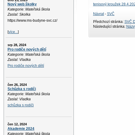
úno 25, 2025
tenisový kroužek 28.4.20
Nový web školky
Kategorie: Mateřská škola
Návrat
-
SVČ
Zaslal: Skolka
https://www.ms-budyne-svc.cz/
Předchozí stránka:
SVČ D
Následující stránka:
Názvy
[
více...
]
srp 28, 2024
Pro rodiče nových dětí
Kategorie: Mateřská škola
Zaslal: Vladka
Pro rodiče nových dětí
čen 26, 2024
Schůzka s rodiči
Kategorie: Mateřská škola
Zaslal: Vladka
schůzka s rodiči
čen 12, 2024
Akademie 2024
Kategorie: Mateřská škola