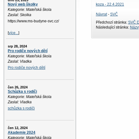
úno 25, 2025
koza - 22.4.2021
Nový web školky
Kategorie: Mateřská škola
Návrat
-
SVČ
Zaslal: Skolka
https://www.ms-budyne-svc.cz/
Předchozí stránka:
SVČ D
Následující stránka:
Názvy
[
více...
]
srp 28, 2024
Pro rodiče nových dětí
Kategorie: Mateřská škola
Zaslal: Vladka
Pro rodiče nových dětí
čen 26, 2024
Schůzka s rodiči
Kategorie: Mateřská škola
Zaslal: Vladka
schůzka s rodiči
čen 12, 2024
Akademie 2024
Kategorie: Mateřská škola