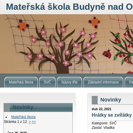
Mateřská škola Budyně nad O
Mateřská škola
SVČ
Názvy tříd
Základní informace
Pe
Novinky
Novinky
dub 22, 2021
Hrátky se zvířátky
Mateřská škola
Stránka 1 z 12
>
>>
Kategorie: SVČ
Zaslal: Vladka