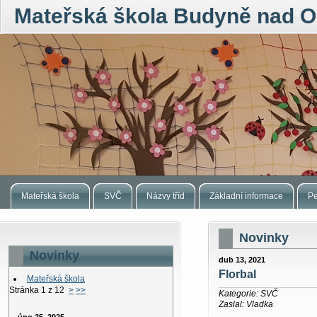
Mateřská škola Budyně nad O
Mateřská škola
SVČ
Názvy tříd
Základní informace
Pe
Novinky
Novinky
dub 13, 2021
Florbal
Mateřská škola
Stránka 1 z 12
>
>>
Kategorie: SVČ
Zaslal: Vladka