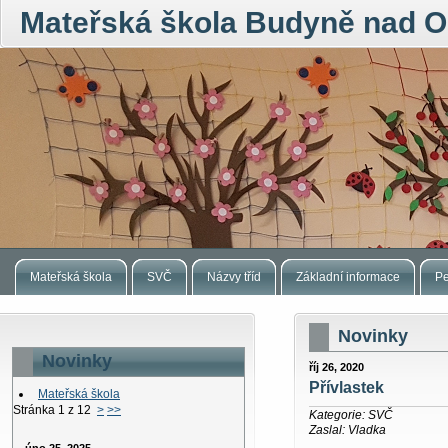
Mateřská škola Budyně nad O
Mateřská škola
SVČ
Názvy tříd
Základní informace
Pe
Novinky
Novinky
říj 26, 2020
Přívlastek
Mateřská škola
Stránka 1 z 12
>
>>
Kategorie: SVČ
Zaslal: Vladka