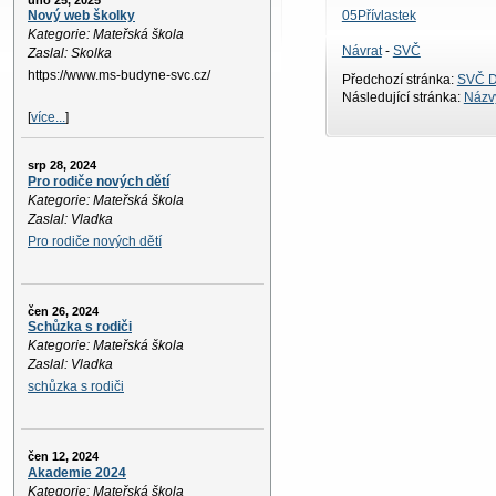
úno 25, 2025
05Přívlastek
Nový web školky
Kategorie: Mateřská škola
Návrat
-
SVČ
Zaslal: Skolka
https://www.ms-budyne-svc.cz/
Předchozí stránka:
SVČ D
Následující stránka:
Názvy
[
více...
]
srp 28, 2024
Pro rodiče nových dětí
Kategorie: Mateřská škola
Zaslal: Vladka
Pro rodiče nových dětí
čen 26, 2024
Schůzka s rodiči
Kategorie: Mateřská škola
Zaslal: Vladka
schůzka s rodiči
čen 12, 2024
Akademie 2024
Kategorie: Mateřská škola