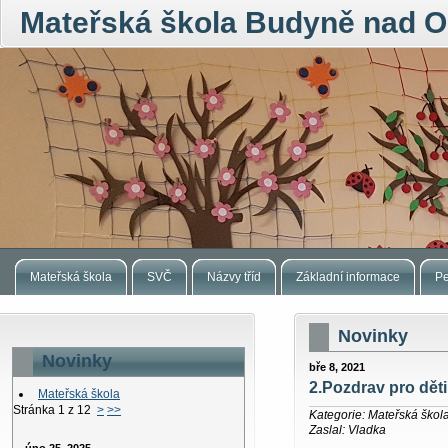
Mateřská škola Budyně nad O
Mateřská škola
SVČ
Názvy tříd
Základní informace
Pe
Novinky
Novinky
bře 8, 2021
2.Pozdrav pro dět
Mateřská škola
Stránka 1 z 12
>
>>
Kategorie: Mateřská škol
Zaslal: Vladka