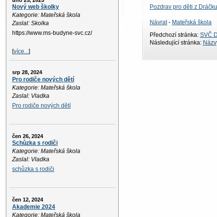
úno 25, 2025
Pozdrav pro děti z Dráčk
Nový web školky
Kategorie: Mateřská škola
Návrat
-
Mateřská škola
Zaslal: Skolka
https://www.ms-budyne-svc.cz/
Předchozí stránka:
SVČ D
Následující stránka:
Názvy
[
více...
]
srp 28, 2024
Pro rodiče nových dětí
Kategorie: Mateřská škola
Zaslal: Vladka
Pro rodiče nových dětí
čen 26, 2024
Schůzka s rodiči
Kategorie: Mateřská škola
Zaslal: Vladka
schůzka s rodiči
čen 12, 2024
Akademie 2024
Kategorie: Mateřská škola