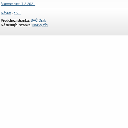
šikovné ruce 7.3.2021
Návrat
-
SVČ
Předchozí stránka:
SVČ Drak
Následující stránka:
Názvy tříd