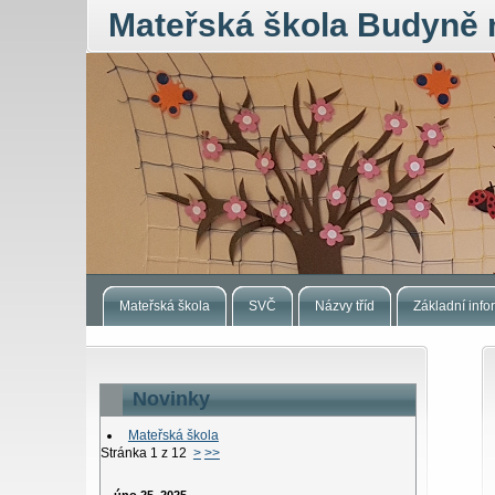
Mateřská škola Budyně 
Mateřská škola
SVČ
Názvy tříd
Základní inf
Novinky
Mateřská škola
Stránka 1 z 12
>
>>