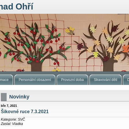
nad Ohří
ormace
Personální obsazení
Provozní doba
Stravování dětí
Novinky
bře 7, 2021
Šikovné ruce 7.3.2021
Kategorie: SVČ
Zaslal: Vladka