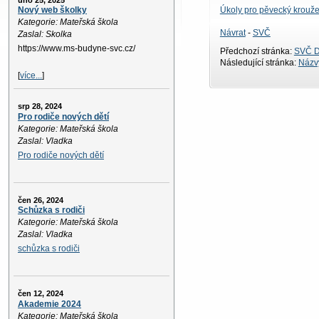
úno 25, 2025
Úkoly pro pěvecký krouže
Nový web školky
Kategorie: Mateřská škola
Návrat
-
SVČ
Zaslal: Skolka
https://www.ms-budyne-svc.cz/
Předchozí stránka:
SVČ D
Následující stránka:
Názvy
[
více...
]
srp 28, 2024
Pro rodiče nových dětí
Kategorie: Mateřská škola
Zaslal: Vladka
Pro rodiče nových dětí
čen 26, 2024
Schůzka s rodiči
Kategorie: Mateřská škola
Zaslal: Vladka
schůzka s rodiči
čen 12, 2024
Akademie 2024
Kategorie: Mateřská škola