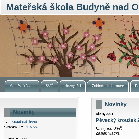
Mateřská škola Budyně nad O
Mateřská škola
SVČ
Názvy tříd
Základní informace
Pe
Novinky
Novinky
bře 4, 2021
Pěvecký kroužek 2
Mateřská škola
Stránka 1 z 12
>
>>
Kategorie: SVČ
Zaslal: Vladka