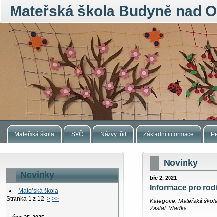
Mateřská škola Budyně nad O
Mateřská škola
SVČ
Názvy tříd
Základní informace
Pe
Novinky
Novinky
bře 2, 2021
Informace pro rodi
Mateřská škola
Stránka 1 z 12
>
>>
Kategorie: Mateřská škol
Zaslal: Vladka