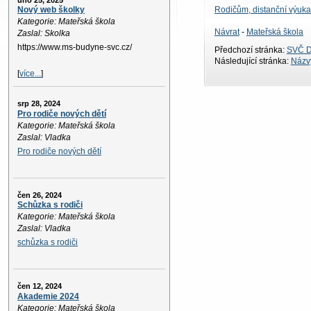
úno 25, 2025
Rodičům, distanční výuka
Nový web školky
Kategorie: Mateřská škola
Návrat
-
Mateřská škola
Zaslal: Skolka
https://www.ms-budyne-svc.cz/
Předchozí stránka:
SVČ D
Následující stránka:
Názvy
[
více...
]
srp 28, 2024
Pro rodiče nových dětí
Kategorie: Mateřská škola
Zaslal: Vladka
Pro rodiče nových dětí
čen 26, 2024
Schůzka s rodiči
Kategorie: Mateřská škola
Zaslal: Vladka
schůzka s rodiči
čen 12, 2024
Akademie 2024
Kategorie: Mateřská škola