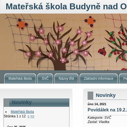
Mateřská škola Budyně nad O
Mateřská škola
SVČ
Názvy tříd
Základní informace
Pe
Novinky
Novinky
úno 14, 2021
Povídálek na 19.2
Mateřská škola
Stránka 1 z 12
>
>>
Kategorie: SVČ
Zaslal: Vladka