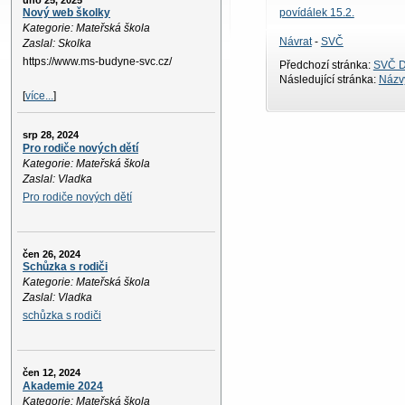
úno 25, 2025
povídálek 15.2.
Nový web školky
Kategorie: Mateřská škola
Návrat
-
SVČ
Zaslal: Skolka
https://www.ms-budyne-svc.cz/
Předchozí stránka:
SVČ D
Následující stránka:
Názvy
[
více...
]
srp 28, 2024
Pro rodiče nových dětí
Kategorie: Mateřská škola
Zaslal: Vladka
Pro rodiče nových dětí
čen 26, 2024
Schůzka s rodiči
Kategorie: Mateřská škola
Zaslal: Vladka
schůzka s rodiči
čen 12, 2024
Akademie 2024
Kategorie: Mateřská škola