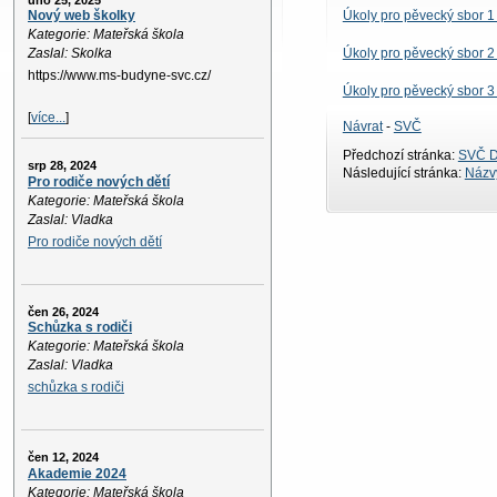
úno 25, 2025
Úkoly pro pěvecký sbor 1
Nový web školky
Kategorie: Mateřská škola
Úkoly pro pěvecký sbor 2
Zaslal: Skolka
https://www.ms-budyne-svc.cz/
Úkoly pro pěvecký sbor 3
[
více...
]
Návrat
-
SVČ
Předchozí stránka:
SVČ D
srp 28, 2024
Následující stránka:
Názvy
Pro rodiče nových dětí
Kategorie: Mateřská škola
Zaslal: Vladka
Pro rodiče nových dětí
čen 26, 2024
Schůzka s rodiči
Kategorie: Mateřská škola
Zaslal: Vladka
schůzka s rodiči
čen 12, 2024
Akademie 2024
Kategorie: Mateřská škola