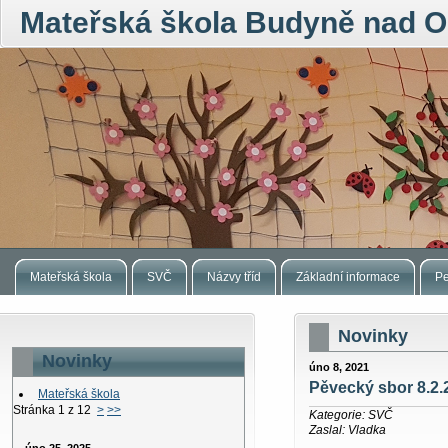
Mateřská škola Budyně nad O
Mateřská škola
SVČ
Názvy tříd
Základní informace
Pe
Novinky
Novinky
úno 8, 2021
Pěvecký sbor 8.2.
Mateřská škola
Stránka 1 z 12
>
>>
Kategorie: SVČ
Zaslal: Vladka