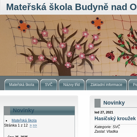
Mateřská škola Budyně nad O
Mateřská škola
SVČ
Názvy tříd
Základní informace
Pe
Novinky
Novinky
led 27, 2021
Hasičský kroužek
Mateřská škola
Stránka 1 z 12
>
>>
Kategorie: SVČ
Zaslal: Vladka