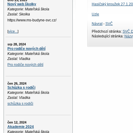
úno 25, 2025
Hasičský kroužek 27.1.2
Nový web školky
Kategorie: Mateřská škola
Uzle
Zaslal: Skolka
https://www.ms-budyne-svc.cz/
Návrat
-
SVČ
Předchozí stránka:
SVČ D
[
více...
]
Následující stránka:
Názvy
srp 28, 2024
Pro rodiče nových dětí
Kategorie: Mateřská škola
Zaslal: Vladka
Pro rodiče nových dětí
čen 26, 2024
Schůzka s rodiči
Kategorie: Mateřská škola
Zaslal: Vladka
schůzka s rodiči
čen 12, 2024
Akademie 2024
Kategorie: Mateřská škola