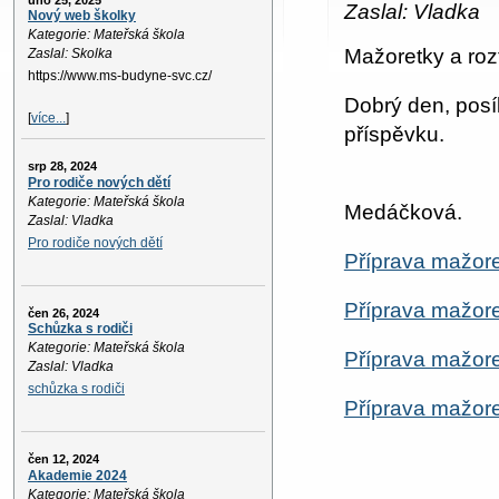
úno 25, 2025
Zaslal: Vladka
Nový web školky
Kategorie: Mateřská škola
Mažoretky a roz
Zaslal: Skolka
https://www.ms-budyne-svc.cz/
Dobrý den, posí
[
více...
]
příspěvku.
srp 28, 2024
S poz
Pro rodiče nových dětí
Kategorie: Mateřská škola
Medáčková.
Zaslal: Vladka
Pro rodiče nových dětí
Příprava mažore
Příprava mažore
čen 26, 2024
Schůzka s rodiči
Kategorie: Mateřská škola
Příprava mažore
Zaslal: Vladka
schůzka s rodiči
Příprava mažore
čen 12, 2024
Akademie 2024
Kategorie: Mateřská škola