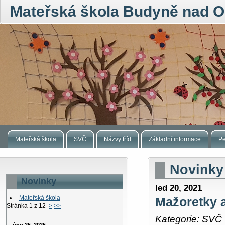
Mateřská škola Budyně nad O
Mateřská škola
SVČ
Názvy tříd
Základní informace
Pe
Novinky
Novinky
led 20, 2021
Mateřská škola
Mažoretky a
Stránka 1 z 12
>
>>
Kategorie: SVČ