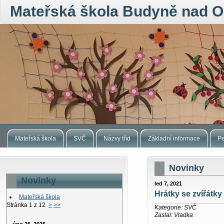
Mateřská škola Budyně nad O
Mateřská škola
SVČ
Názvy tříd
Základní informace
Pe
Novinky
Novinky
led 7, 2021
Hrátky se zvířátky
Mateřská škola
Stránka 1 z 12
>
>>
Kategorie: SVČ
Zaslal: Vladka