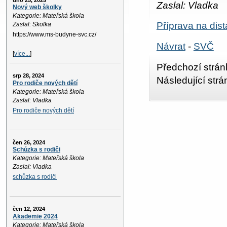
úno 25, 2025
Zaslal: Vladka
Nový web školky
Kategorie: Mateřská škola
Příprava na dis
Zaslal: Skolka
https://www.ms-budyne-svc.cz/
Návrat
-
SVČ
[
více...
]
Předchozí strán
srp 28, 2024
Následující str
Pro rodiče nových dětí
Kategorie: Mateřská škola
Zaslal: Vladka
Pro rodiče nových dětí
čen 26, 2024
Schůzka s rodiči
Kategorie: Mateřská škola
Zaslal: Vladka
schůzka s rodiči
čen 12, 2024
Akademie 2024
Kategorie: Mateřská škola