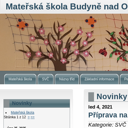
Mateřská škola Budyně nad O
Mateřská škola
SVČ
Názvy tříd
Základní informace
Pe
Novinky
Novinky
led 4, 2021
Mateřská škola
Příprava na
Stránka 1 z 12
>
>>
Kategorie: SVČ