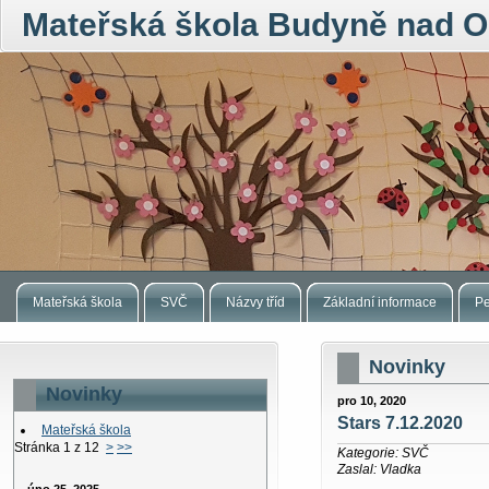
Mateřská škola Budyně nad O
Mateřská škola
SVČ
Názvy tříd
Základní informace
Pe
Novinky
Novinky
pro 10, 2020
Stars 7.12.2020
Mateřská škola
Stránka 1 z 12
>
>>
Kategorie: SVČ
Zaslal: Vladka