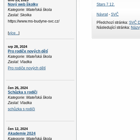
úno 25, 2025
Stars 7.12.
Nový web školky
Kategorie: Mateřská škola
Návrat
-
SVČ
Zaslal: Skolka
https://www.ms-budyne-svc.cz/
Předchozí stránka:
SVČ D
Následující stránka:
Názvy
[
více...
]
srp 28, 2024
Pro rodiče nových dětí
Kategorie: Mateřská škola
Zaslal: Vladka
Pro rodiče nových dětí
čen 26, 2024
Schůzka s rodiči
Kategorie: Mateřská škola
Zaslal: Vladka
schůzka s rodiči
čen 12, 2024
Akademie 2024
Kategorie: Mateřská škola