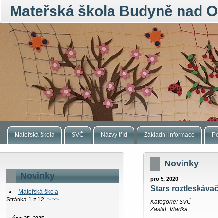
Mateřská škola Budyně nad O
Mateřská škola
SVČ
Názvy tříd
Základní informace
Pe
Novinky
Novinky
pro 5, 2020
Stars roztleskáva
Mateřská škola
Stránka 1 z 12
>
>>
Kategorie: SVČ
Zaslal: Vladka