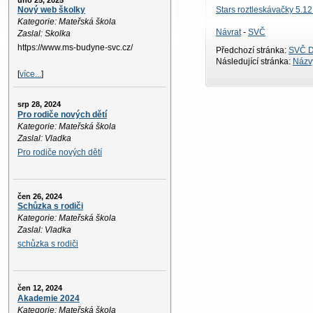
úno 25, 2025
Stars roztleskávačky 5.1
Nový web školky
Kategorie: Mateřská škola
Návrat
-
SVČ
Zaslal: Skolka
https://www.ms-budyne-svc.cz/
Předchozí stránka:
SVČ D
Následující stránka:
Názvy
[
více...
]
srp 28, 2024
Pro rodiče nových dětí
Kategorie: Mateřská škola
Zaslal: Vladka
Pro rodiče nových dětí
čen 26, 2024
Schůzka s rodiči
Kategorie: Mateřská škola
Zaslal: Vladka
schůzka s rodiči
čen 12, 2024
Akademie 2024
Kategorie: Mateřská škola