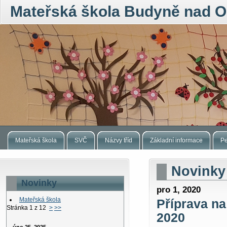
Mateřská škola Budyně nad O
Mateřská škola
SVČ
Názvy tříd
Základní informace
Pe
Novinky
Novinky
pro 1, 2020
Mateřská škola
Příprava na
Stránka 1 z 12
>
>>
2020