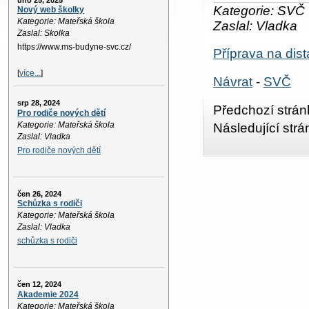
úno 25, 2025
Kategorie: SVČ
Nový web školky
Kategorie: Mateřská škola
Zaslal: Vladka
Zaslal: Skolka
https://www.ms-budyne-svc.cz/
Příprava na dis
[
více...
]
Návrat
-
SVČ
srp 28, 2024
Předchozí strán
Pro rodiče nových dětí
Kategorie: Mateřská škola
Následující str
Zaslal: Vladka
Pro rodiče nových dětí
čen 26, 2024
Schůzka s rodiči
Kategorie: Mateřská škola
Zaslal: Vladka
schůzka s rodiči
čen 12, 2024
Akademie 2024
Kategorie: Mateřská škola