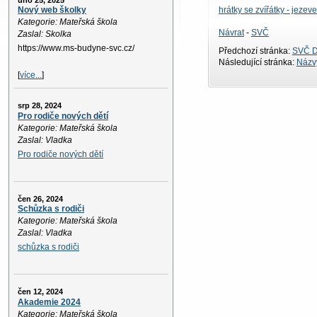
úno 25, 2025
hrátky se zvířátky - jezeve
Nový web školky
Kategorie: Mateřská škola
Návrat
-
SVČ
Zaslal: Skolka
https://www.ms-budyne-svc.cz/
Předchozí stránka:
SVČ D
Následující stránka:
Názvy
[
více...
]
srp 28, 2024
Pro rodiče nových dětí
Kategorie: Mateřská škola
Zaslal: Vladka
Pro rodiče nových dětí
čen 26, 2024
Schůzka s rodiči
Kategorie: Mateřská škola
Zaslal: Vladka
schůzka s rodiči
čen 12, 2024
Akademie 2024
Kategorie: Mateřská škola