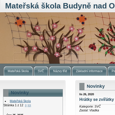
Mateřská škola Budyně nad O
Mateřská škola
SVČ
Názvy tříd
Základní informace
Pe
Novinky
Novinky
lis 26, 2020
Hrátky se zvířátky 
Mateřská škola
Stránka 1 z 12
>
>>
Kategorie: SVČ
Zaslal: Vladka