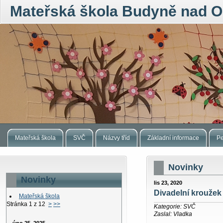
Mateřská škola Budyně nad O
Mateřská škola
SVČ
Názvy tříd
Základní informace
Pe
Novinky
Novinky
lis 23, 2020
Divadelní kroužek
Mateřská škola
Stránka 1 z 12
>
>>
Kategorie: SVČ
Zaslal: Vladka