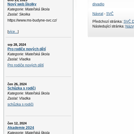
úno 25, 2025
divadlo
Nový web školky
Kategorie: Mateřská škola
Návrat
-
SVČ
Zaslal: Skolka
https://www.ms-budyne-svc.cz/
Předchozí stránka:
SVČ D
Následující stránka:
Názvy
[
více...
]
srp 28, 2024
Pro rodiče nových dětí
Kategorie: Mateřská škola
Zaslal: Vladka
Pro rodiče nových dětí
čen 26, 2024
Schůzka s rodiči
Kategorie: Mateřská škola
Zaslal: Vladka
schůzka s rodiči
čen 12, 2024
Akademie 2024
Kategorie: Mateřská škola