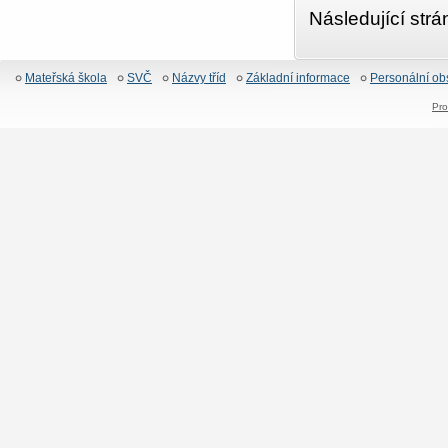
Následující str
Mateřská škola
SVČ
Názvy tříd
Základní informace
Personální ob
Pro