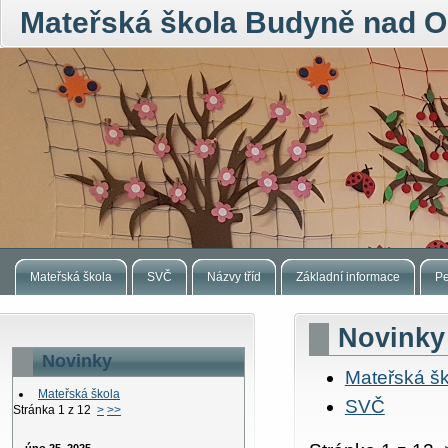
Mateřská škola Budyně nad O
Mateřská škola
SVČ
Názvy tříd
Základní informace
Pe
Novinky
Novinky
Mateřská šk
Mateřská škola
SVČ
Stránka 1 z 12
>
>>