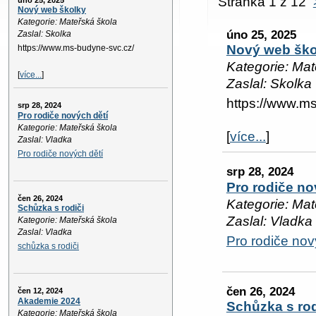
Stránka 1 z 12
úno 25, 2025
Nový web školky
Kategorie: Mateřská škola
úno 25, 2025
Zaslal: Skolka
Nový web ško
https://www.ms-budyne-svc.cz/
Kategorie: Mat
[
více...
]
Zaslal: Skolka
https://www.m
srp 28, 2024
Pro rodiče nových dětí
Kategorie: Mateřská škola
[
více...
]
Zaslal: Vladka
Pro rodiče nových dětí
srp 28, 2024
Pro rodiče no
čen 26, 2024
Kategorie: Mat
Schůzka s rodiči
Zaslal: Vladka
Kategorie: Mateřská škola
Zaslal: Vladka
Pro rodiče nov
schůzka s rodiči
čen 26, 2024
čen 12, 2024
Akademie 2024
Schůzka s rod
Kategorie: Mateřská škola