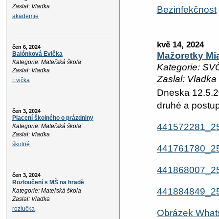
Zaslal: Vladka
Bezinfekčnost
akademie
kvě 14, 2024
čen 6, 2024
Mažoretky Mia
Balónková Evička
Kategorie: Mateřská škola
Kategorie: SV
Zaslal: Vladka
Zaslal: Vladka
Evička
Dneska 12.5.2
druhé a postup
čen 3, 2024
Placení školného o prázdniny
441572281_2
Kategorie: Mateřská škola
Zaslal: Vladka
školné
441761780_2
441868007_2
čen 3, 2024
Rozloučení s MŠ na hradě
441884849_2
Kategorie: Mateřská škola
Zaslal: Vladka
rozlučka
Obrázek Whats