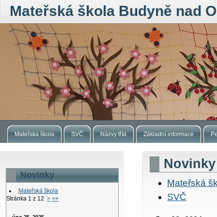
Mateřská škola Budyně nad O
Mateřská škola
SVČ
Názvy tříd
Základní informace
Pe
Novinky
Novinky
Mateřská šk
Mateřská škola
SVČ
Stránka 1 z 12
>
>>