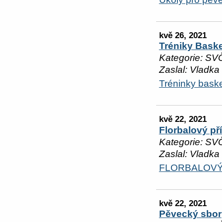
kvě 26, 2021
Tréniky Bask
Kategorie: SV
Zaslal: Vladka
Tréninky baske
kvě 22, 2021
Florbalový př
Kategorie: SV
Zaslal: Vladka
FLORBALOVÝ
kvě 22, 2021
Pěvecký sbor