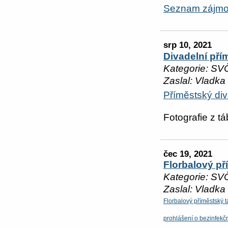
Seznam zájmo
srp 10, 2021
Divadelní pří
Kategorie: SV
Zaslal: Vladka
Příměstský div
Fotografie z tá
čec 19, 2021
Florbalový př
Kategorie: SV
Zaslal: Vladka
Florbalový příměstský 
prohlášení o bezinfekčn