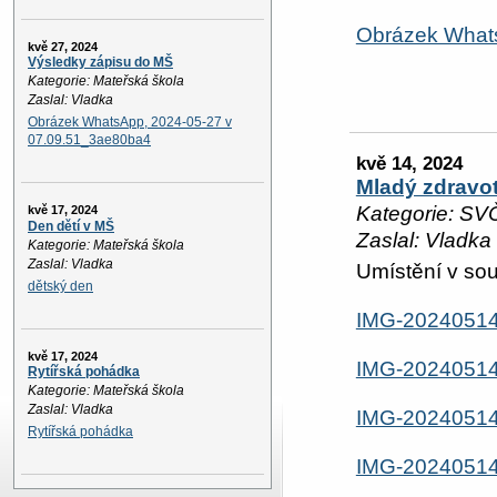
Obrázek What
kvě 27, 2024
Výsledky zápisu do MŠ
Kategorie: Mateřská škola
Zaslal: Vladka
Obrázek WhatsApp, 2024-05-27 v
07.09.51_3ae80ba4
kvě 14, 2024
Mladý zdravot
Kategorie: SV
kvě 17, 2024
Den dětí v MŠ
Zaslal: Vladka
Kategorie: Mateřská škola
Zaslal: Vladka
Umístění v sout
dětský den
IMG-2024051
kvě 17, 2024
IMG-2024051
Rytířská pohádka
Kategorie: Mateřská škola
Zaslal: Vladka
IMG-2024051
Rytířská pohádka
IMG-2024051