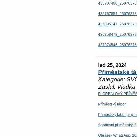
435707490_25076376
435767854_25076378
435895147_25076378
436358478_25076379
437074546_25076376
led 25, 2024
Příměstské tá
Kategorie: SV
Zaslal: Vladka
FLORBALOVÝ PŘÍMĚ
Příměstský tábor
Příměstský tábor plný h
Sportovní příměstský t
Obrázek WhatsApp, 20