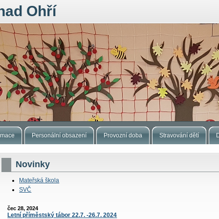
nad Ohří
ormace
Personální obsazení
Provozní doba
Stravování dětí
Novinky
Mateřská škola
SVČ
čec 28, 2024
Letní příměstský tábor 22.7. -26.7. 2024