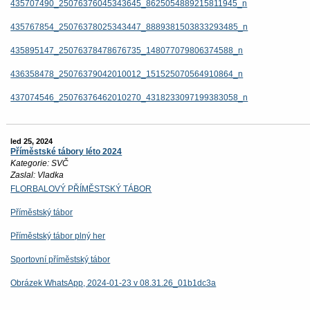
435707490_25076376045343645_8625054889215811945_n
435767854_25076378025343447_8889381503833293485_n
435895147_25076378478676735_148077079806374588_n
436358478_25076379042010012_151525070564910864_n
437074546_25076376462010270_4318233097199383058_n
led 25, 2024
Příměstské tábory léto 2024
Kategorie: SVČ
Zaslal: Vladka
FLORBALOVÝ PŘÍMĚSTSKÝ TÁBOR
Příměstský tábor
Příměstský tábor plný her
Sportovní příměstský tábor
Obrázek WhatsApp, 2024-01-23 v 08.31.26_01b1dc3a