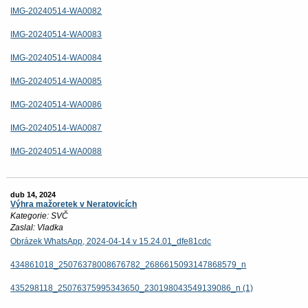
IMG-20240514-WA0082
IMG-20240514-WA0083
IMG-20240514-WA0084
IMG-20240514-WA0085
IMG-20240514-WA0086
IMG-20240514-WA0087
IMG-20240514-WA0088
dub 14, 2024
Výhra mažoretek v Neratovicích
Kategorie: SVČ
Zaslal: Vladka
Obrázek WhatsApp, 2024-04-14 v 15.24.01_dfe81cdc
434861018_25076378008676782_2686615093147868579_n
435298118_25076375995343650_230198043549139086_n (1)