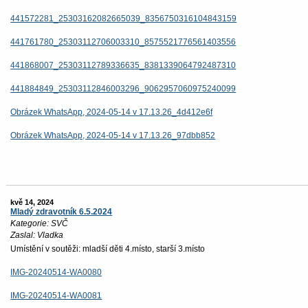
441572281_25303162082665039_8356750316104843159
441761780_25303112706003310_8575521776561403556
441868007_25303112789336635_8381339064792487310
441884849_25303112846003296_9062957060975240099
Obrázek WhatsApp, 2024-05-14 v 17.13.26_4d412e6f
Obrázek WhatsApp, 2024-05-14 v 17.13.26_97dbb852
kvě 14, 2024
Mladý zdravotník 6.5.2024
Kategorie: SVČ
Zaslal: Vladka
Umístění v soutěži: mladší děti 4.místo, starší 3.místo
IMG-20240514-WA0080
IMG-20240514-WA0081