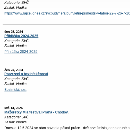
Kategorie: SVČ
Zaslal: Vladka
https://www.rajce.idnes.cz/svcbudyne/album/letni-primestsky-tabor-22-7-26-7-2
čen 25, 2024
Přihláška 2024-2025
Kategorie: SVČ
Zaslal: Vladka
Přihláška 2024-2025
čen 24, 2024
Potvrzení o bezinfekčnosti
Kategorie: SVČ
Zaslal: Vladka
Bezinfekčnost
kvě 14, 2024
Mažoretky Mia festival Praha - Chodov.
Kategorie: SVČ
Zaslal: Vladka
Dneska 12.5.2024 se nám povedla pěkná práce - dvě první místa jedno druhé a p