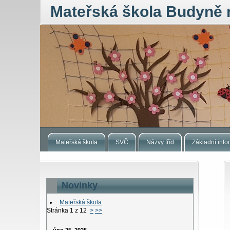
Mateřská škola Budyně 
Mateřská škola
SVČ
Názvy tříd
Základní inf
Novinky
Mateřská škola
Stránka 1 z 12
>
>>