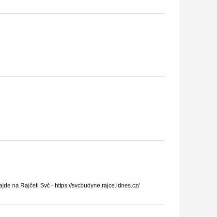
de na Rajčeti Svč - https://svcbudyne.rajce.idnes.cz/